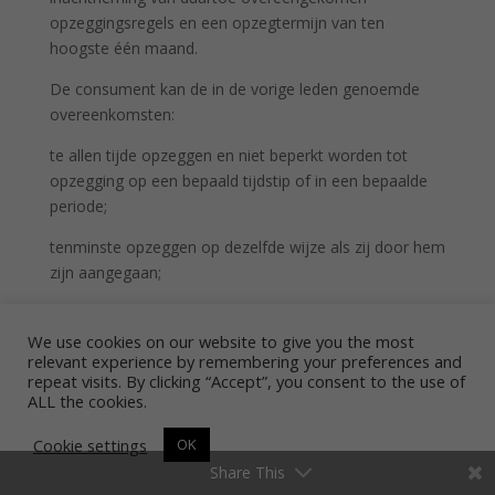
opzeggingsregels en een opzegtermijn van ten
hoogste één maand.
De consument kan de in de vorige leden genoemde
overeenkomsten:
te allen tijde opzeggen en niet beperkt worden tot
opzegging op een bepaald tijdstip of in een bepaalde
periode;
tenminste opzeggen op dezelfde wijze als zij door hem
zijn aangegaan;
altijd opzeggen met dezelfde opzegtermijn als de
ondernemer voor zichzelf heeft bedongen.
We use cookies on our website to give you the most
relevant experience by remembering your preferences and
Verlenging
repeat visits. By clicking “Accept”, you consent to the use of
ALL the cookies.
Een overeenkomst die voor bepaalde tijd is
Cookie settings
OK
aangegaan en die strekt tot het geregeld afleveren van
producten (elektriciteit daaronder begrepen) of
Share This