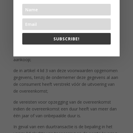
het bezoekadres van de vestiging van de ondernemer
waar de consument met klachten terecht kan;
de voorwaarden waaronder en de wijze waarop de
consument van het herroepingsrecht gebruik kan
maken, dan wel een duidelijke melding inzake het
SUBSCRIBE!
uitgesloten zijn van het herroepingsrecht;
de informatie over garanties en bestaande service na
aankoop;
de in artikel 4 lid 3 van deze voorwaarden opgenomen
gegevens, tenzij de ondernemer deze gegevens al aan
de consument heeft verstrekt vóór de uitvoering van
de overeenkomst;
de vereisten voor opzegging van de overeenkomst
indien de overeenkomst een duur heeft van meer dan
één jaar of van onbepaalde duur is.
In geval van een duurtransactie is de bepaling in het